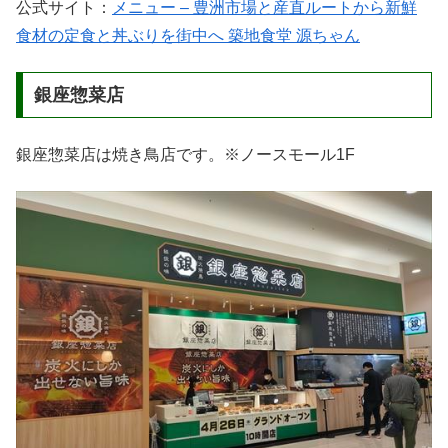
公式サイト：
メニュー – 豊洲市場と産直ルートから新鮮
食材の定食と丼ぶりを街中へ 築地食堂 源ちゃん
銀座惣菜店
銀座惣菜店は焼き鳥店です。※ノースモール1F