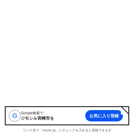
Google検索で
G
お気に入り登録
ジモシル宮崎市
を
リンク先で「myzkc.jp」にチェックを入れると登録できます